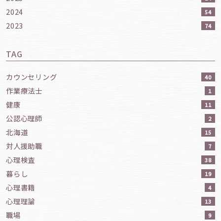
2024
54
2023
74
TAG
カウンセリング
40
作業療法士
1
健康
11
公認心理師
2
北海道
15
対人援助職
7
心理検査
38
暮らし
19
心理書籍
4
心理理論
13
職場
9