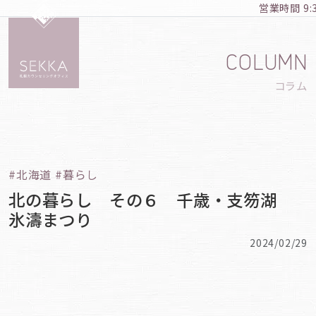
営業時間 9:
COLUMN
コラム
#北海道 #暮らし
北の暮らし その６ 千歳・支笏湖
氷濤まつり
2024/02/29