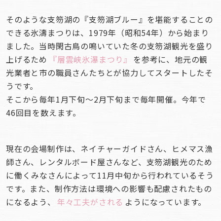
そのような支笏湖の『支笏湖ブルー』を堪能することの
できる氷濤まつりは、1979年（昭和54年）から始まり
ました。当時閑古鳥の鳴いていた冬の支笏湖観光を盛り
上げるため
『
層雲峡氷瀑まつり
』
を参考に、地元の観
光業者と市の職員さんたちとが協力してスタートしたそ
うです。
そこから毎年1月下旬～2月下旬まで毎年開催。今年で
46回目を数えます。
現在の会場制作は、ネイチャーガイドさん、ヒメマス漁
師さん、レンタルボード屋さんなど、支笏湖観光のため
に働くみなさんによって11月中旬から行われているそう
です。また、制作方法は環境への影響も配慮されたもの
になるよう、
年々工夫がされる
ようになっています。