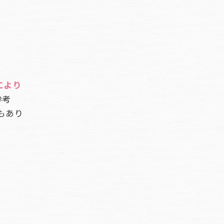
により
参考
もあり