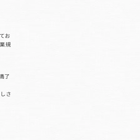
てお
業規
満了
通しさ