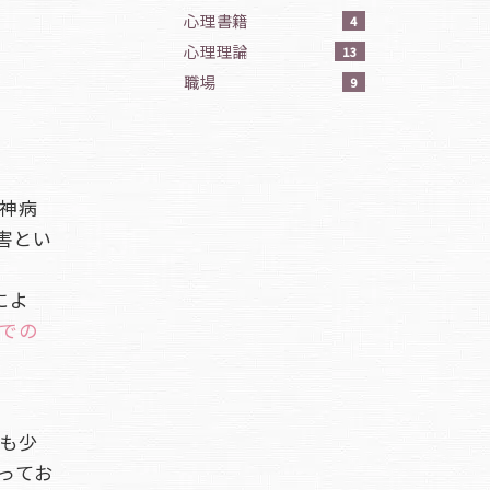
心理書籍
4
心理理論
13
職場
9
神病
害とい
によ
での
も少
ってお