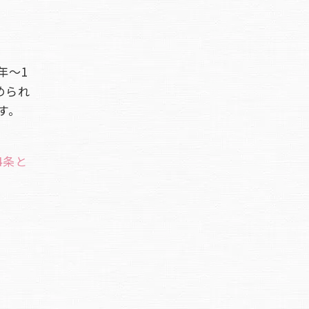
年～1
められ
す。
4条と