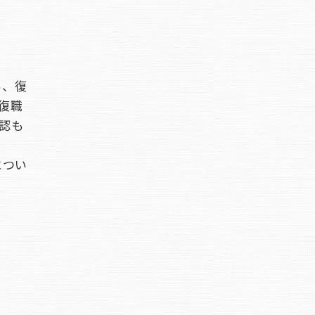
い、復
復職
認も
につい